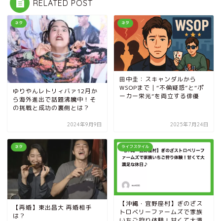
RELATED POST
ネタ
ネタ
田中圭：スキャンダルから
WSOPまで｜“不倫疑惑”と“ポ
ゆりやんレトリィバァ12月か
ーカー栄光”を両立する俳優
ら海外進出で話題沸騰中！そ
の挑戦と成功の裏側とは？
2024年9月9日
2025年7月24日
ネタ
ライフスタイル
【沖縄・宜野座村】ぎのざス
【再婚】東出昌大 再婚相手
トロベリーファームズで家族
は？
いちご狩り体験！甘くて大満