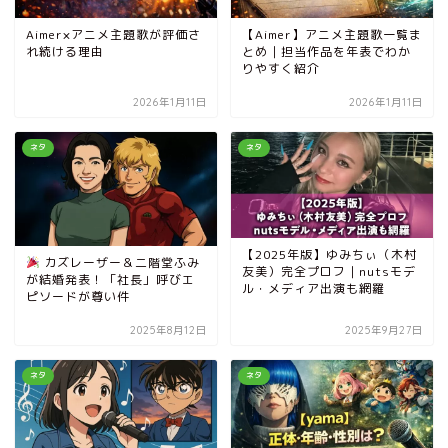
Aimer×アニメ主題歌が評価さ
【Aimer】アニメ主題歌一覧ま
れ続ける理由
とめ｜担当作品を年表でわか
りやすく紹介
2026年1月11日
2026年1月11日
ネタ
ネタ
【2025年版】ゆみちぃ（木村
カズレーザー＆二階堂ふみ
友美）完全プロフ｜nutsモデ
が結婚発表！「社長」呼びエ
ル・メディア出演も網羅
ピソードが尊い件
2025年8月12日
2025年9月27日
ネタ
ネタ