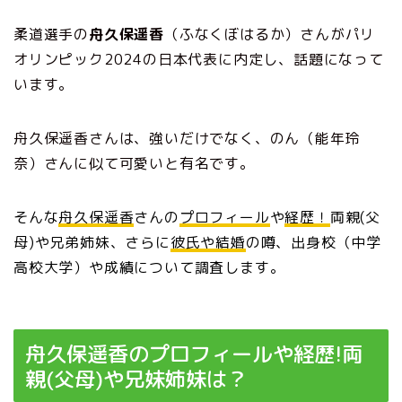
柔道選手の
舟久保遥香
（ふなくぼはるか）さんがパリ
オリンピック2024の日本代表に内定し、話題になって
います。
舟久保遥香さんは、強いだけでなく、のん（能年玲
奈）さんに似て可愛いと有名です。
そんな
舟久保遥香
さんの
プロフィール
や
経歴！
両親(父
母)や兄弟姉妹、さらに
彼氏や結婚
の噂、出身校（中学
高校大学）や成績について調査します。
舟久保遥香のプロフィールや経歴!両
親(父母)や兄妹姉妹は？