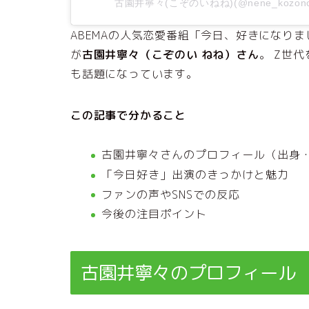
古園井寧々(こぞのいねね)(@nene_kozo
ABEMAの人気恋愛番組「今日、好きになり
が
古園井寧々（こぞのい ねね）さん
。 Z世
も話題になっています。
この記事で分かること
古園井寧々さんのプロフィール（出身
「今日好き」出演のきっかけと魅力
ファンの声やSNSでの反応
今後の注目ポイント
古園井寧々のプロフィール