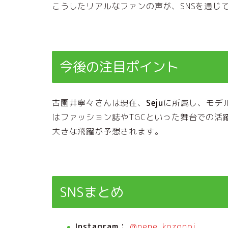
こうしたリアルなファンの声が、SNSを通じ
今後の注目ポイント
古園井寧々さんは現在、
Seju
に所属し、モデ
はファッション誌やTGCといった舞台での活
大きな飛躍が予想されます。
SNSまとめ
Instagram：
@nene_kozonoi