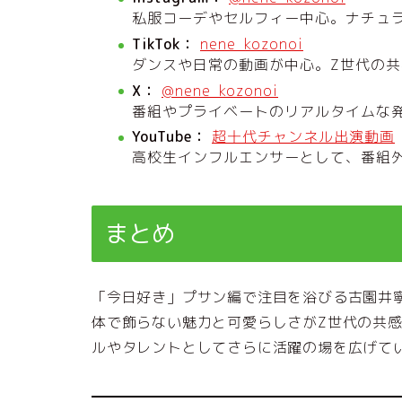
私服コーデやセルフィー中心。ナチュ
TikTok：
nene_kozonoi
ダンスや日常の動画が中心。Z世代の
X：
@nene_kozonoi
番組やプライベートのリアルタイムな
YouTube：
超十代チャンネル出演動画
高校生インフルエンサーとして、番組
まとめ
「今日好き」プサン編で注目を浴びる古園井
体で飾らない魅力と可愛らしさがZ世代の共感
ルやタレントとしてさらに活躍の場を広げて