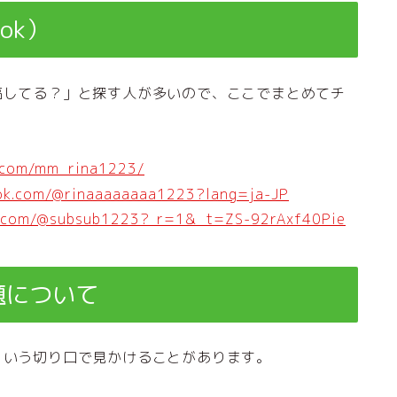
Tok）
稿してる？」と探す人が多いので、ここでまとめてチ
m.com/mm_rina1223/
tok.com/@rinaaaaaaaa1223?lang=ja-JP
ok.com/@subsub1223?_r=1&_t=ZS-92rAxf40Pie
題について
という切り口で見かけることがあります。