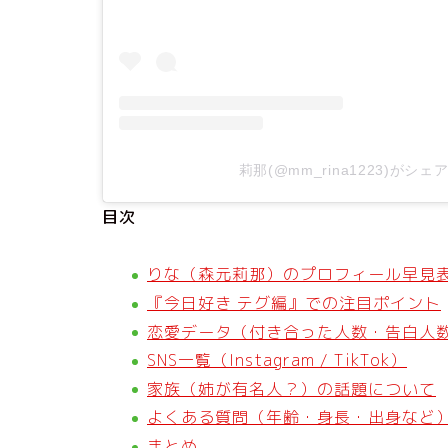
莉那(@mm_rina1223)がシ
目次
りな（森元莉那）のプロフィール早見
『今日好き テグ編』での注目ポイント
恋愛データ（付き合った人数・告白人
SNS一覧（Instagram / TikTok）
家族（姉が有名人？）の話題について
よくある質問（年齢・身長・出身など
まとめ